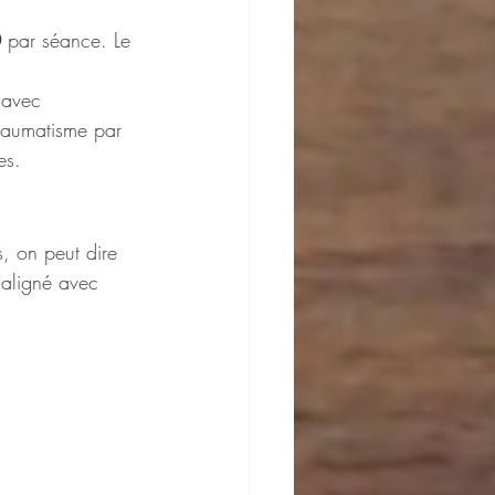
0
 par séance. Le 
(avec 
traumatisme par 
es.
, on peut dire 
 aligné avec 