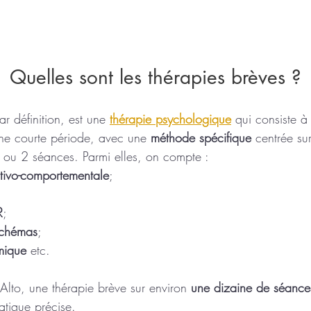
                    Quelles sont les thérapies brèves ?
r définition, est une
thérapie psychologique
qui consiste à
une courte période, avec une 
méthode spécifique
 centrée sur
 ou 2 séances. Parmi elles, on compte :
itivo-comportementale
;
R
;
schémas
;
mique
 etc.
Alto, une thérapie brève sur environ
 une dizaine de séance
tique précise. 