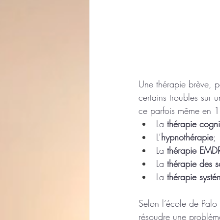
Une thérapie brève, pa
certains troubles sur 
ce parfois même en 1
La 
thérapie cogn
L’
hypnothérapie
;
La 
thérapie EMD
La 
thérapie des 
La 
thérapie systé
Selon l’école de Palo 
résoudre une probléma