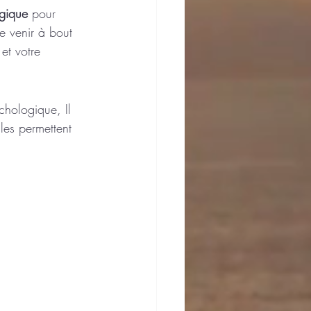
égique
 pour 
e venir à bout 
et votre 
hologique, Il 
les permettent 