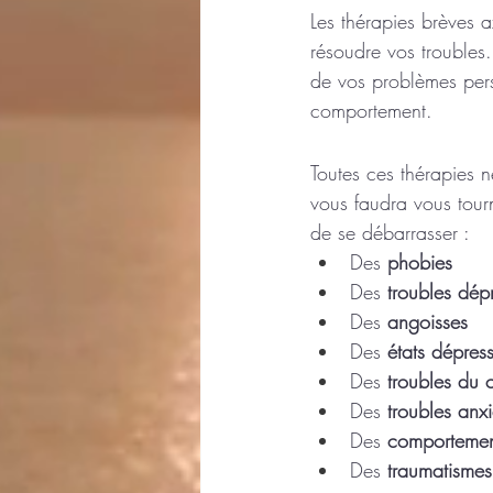
Les thérapies brèves 
résoudre vos troubles.
de vos problèmes pers
comportement.
Toutes ces thérapies 
vous faudra vous tour
de se débarrasser :
Des 
phobies
Des 
troubles dépr
Des 
angoisses
Des 
états dépress
Des 
troubles du 
Des 
troubles anx
Des 
comportemen
Des 
traumatisme