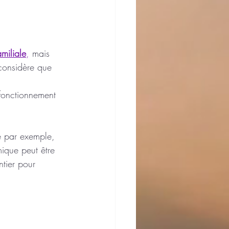
amiliale
,
 mais 
 considère que 
fonctionnement 
le par exemple, 
mique peut être 
ntier pour 